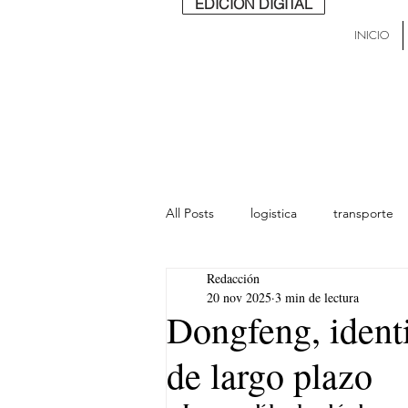
EDICIÓN DIGITAL
INICIO
All Posts
logistica
transporte
Redacción
lideres
última milla
Mund
20 nov 2025
3 min de lectura
Dongfeng, identi
de largo plazo