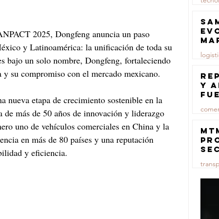
tecno
23 jul
Sa
ev
 ANPACT 2025, Dongfeng anuncia un paso 
ma
éxico y Latinoamérica: la unificación de toda su 
logist
es bajo un solo nombre, Dongfeng, fortaleciendo 
za y su compromiso con el mercado mexicano.
23 jul
Re
y 
fu
na nueva etapa de crecimiento sostenible en la 
lu
comer
ia de más de 50 años de innovación y liderazgo 
ero uno de vehículos comerciales en China y la 
23 jul
MT
encia en más de 80 países y una reputación 
pr
se
ilidad y eficiencia.
co
trans
ma
ce
23 jul