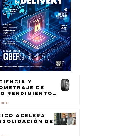
ciencia y
lometraje de
to rendimiento
ra el
porte
ansporte de
rga
xico acelera
nsolidación de