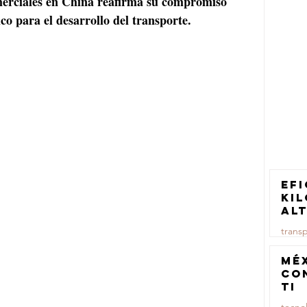
merciales en China reafirma su compromiso 
co para el desarrollo del transporte.
Efi
ki
al
pa
trans
tr
ca
23 jul
Mé
co
TI