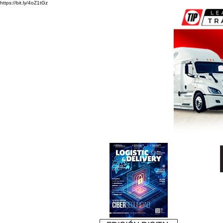
https://bit.ly/4oZ1tGz