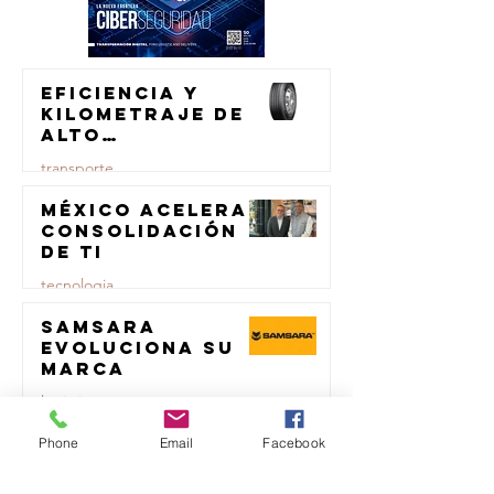
Eficiencia y
kilometraje de
alto
rendimiento
transporte
para el
transporte de
México acelera
23 jul
carga
consolidación
de TI
tecnologia
Samsara
23 jul
evoluciona su
marca
logistica
Repsol
Phone
Email
Facebook
23 jul
Lubricants y
AMSOIL unen