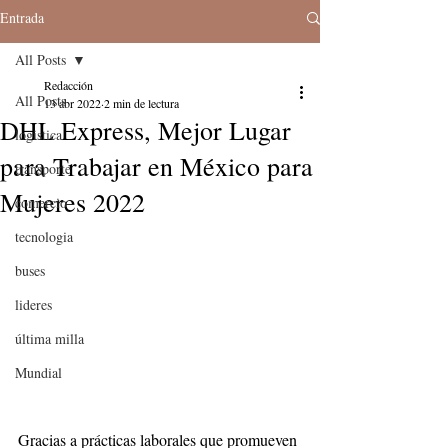
Entrada
All Posts
Redacción
All Posts
13 abr 2022
2 min de lectura
DHL Express, Mejor Lugar
logistica
para Trabajar en México para
transporte
Mujeres 2022
comercio
tecnologia
buses
lideres
última milla
Mundial
Gracias a prácticas laborales que promueven 