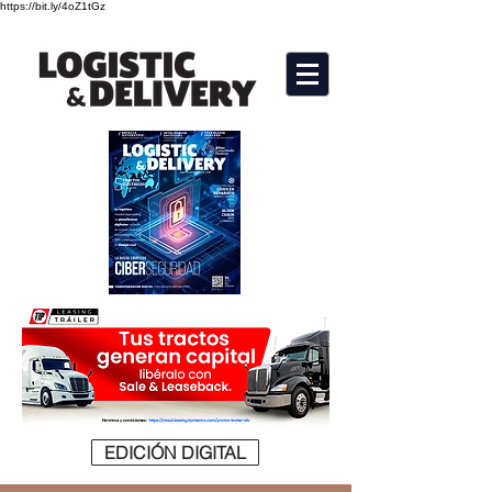
https://bit.ly/4oZ1tGz
EDICIÓN DIGITAL