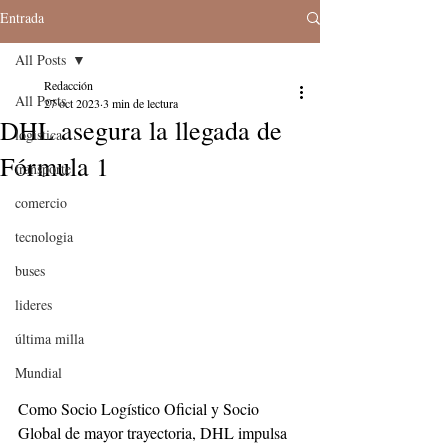
Entrada
All Posts
Redacción
All Posts
27 oct 2023
3 min de lectura
DHL asegura la llegada de
logistica
Fórmula 1
transporte
comercio
tecnologia
buses
lideres
última milla
Mundial
Como Socio Logístico Oficial y Socio 
Global de mayor trayectoria, DHL impulsa 