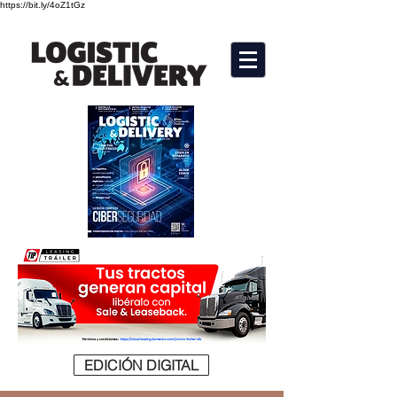
https://bit.ly/4oZ1tGz
EDICIÓN DIGITAL