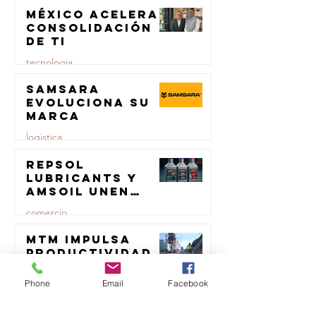
transporte de
México acelera
23 jul
carga
consolidación
de TI
tecnologia
Samsara
23 jul
evoluciona su
marca
logistica
Repsol
23 jul
Lubricants y
AMSOIL unen
fuerzas en
comercio
lubricación
eólica
MTM impulsa
23 jul
productividad
del sector del
concreto con
Phone
Email
Facebook
transporte
manufactura
certificada
23 jul