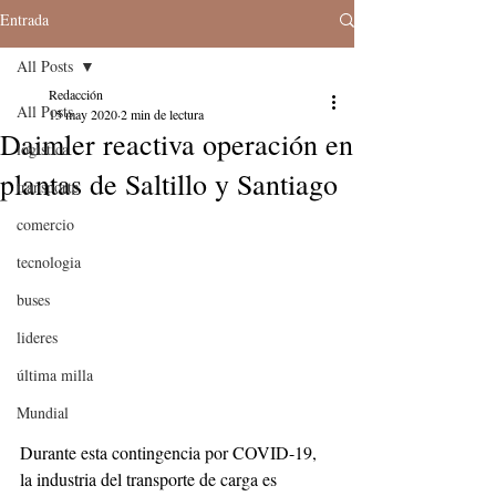
Entrada
All Posts
Redacción
All Posts
15 may 2020
2 min de lectura
Daimler reactiva operación en
logistica
plantas de Saltillo y Santiago
transporte
comercio
tecnologia
buses
lideres
última milla
Mundial
Durante esta contingencia por COVID-19, 
la industria del transporte de carga es 