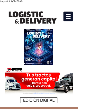
https://bit.ly/4oZ1tGz
EDICIÓN DIGITAL