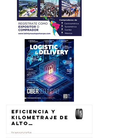
Eficiencia y
kilometraje de
alto
rendimiento
transporte
para el