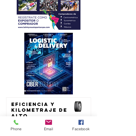
Eficiencia y
kilometraje de
alto
rendimiento
transporte
para el
Phone
Email
Facebook
transporte de