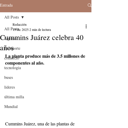
Entrada
All Posts
Redacción
All Posts
15 dic 2025
2 min de lectura
Cummins Juárez celebra 40
logistica
años
transporte
La planta produce más de 3.5 millones de 
comercio
componentes al año.
tecnologia
buses
lideres
última milla
Mundial
Cummins Juárez, una de las plantas de 