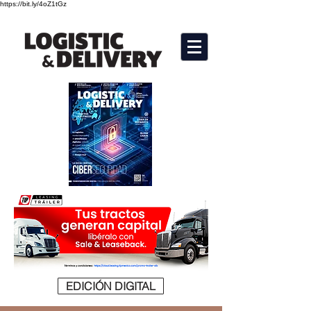
https://bit.ly/4oZ1tGz
EDICIÓN DIGITAL