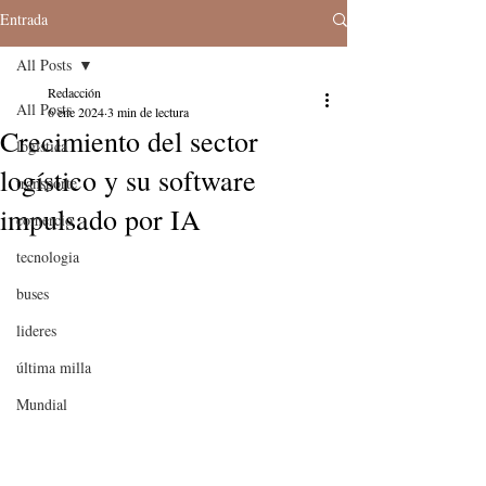
Entrada
All Posts
Redacción
All Posts
6 ene 2024
3 min de lectura
Crecimiento del sector
logistica
logístico y su software
transporte
impulsado por IA
comercio
tecnologia
buses
lideres
última milla
Mundial