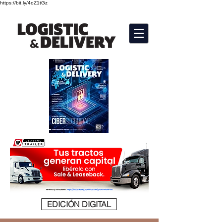
https://bit.ly/4oZ1tGz
EDICIÓN DIGITAL