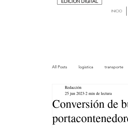
EDICIÓN DIGITAL
INICIO
All Posts
logistica
transporte
Redacción
lideres
última milla
Mund
25 jun 2023
2 min de lectura
Conversión de 
portacontenedor