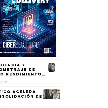
ciencia y
lometraje de
to rendimiento
ra el
porte
ansporte de
rga
xico acelera
nsolidación de