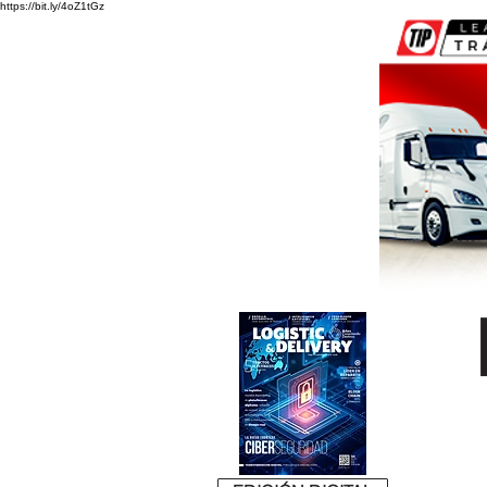
https://bit.ly/4oZ1tGz