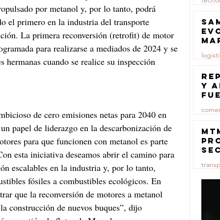
tecno
opulsado por metanol y, por lo tanto, podrá 
23 jul
 el primero en la industria del transporte 
Sa
ev
ción. La primera reconversión (retrofit) de motor 
ma
programada para realizarse a mediados de 2024 y se 
logist
s hermanas cuando se realice su inspección 
23 jul
Re
y 
fu
lu
comer
mbicioso de cero emisiones netas para 2040 en 
un papel de liderazgo en la descarbonización de 
23 jul
MT
motores para que funcionen con metanol es parte 
pr
se
Con esta iniciativa deseamos abrir el camino para 
co
trans
 escalables en la industria y, por lo tanto, 
ma
ce
ustibles fósiles a combustibles ecológicos. En 
23 jul
rar que la reconversión de motores a metanol 
 la construcción de nuevos buques”, dijo 