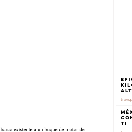
Efi
ki
al
pa
trans
tr
ca
23 jul
Mé
co
TI
 barco existente a un buque de motor de 