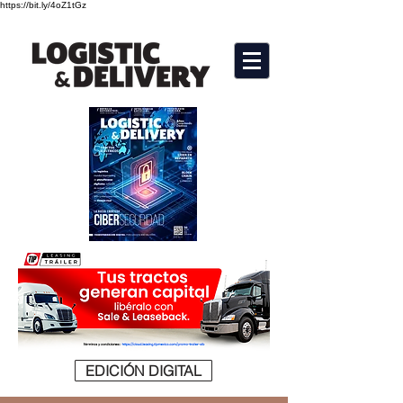
https://bit.ly/4oZ1tGz
EDICIÓN DIGITAL