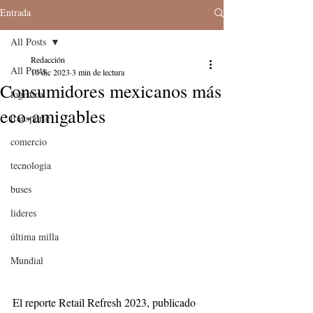
Entrada
All Posts
Redacción
All Posts
10 dic 2023
3 min de lectura
Consumidores mexicanos más
logistica
eco-amigables
transporte
comercio
tecnologia
buses
lideres
última milla
Mundial
El reporte Retail Refresh 2023, publicado 