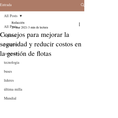
Entrada
All Posts
Redacción
All Posts
29 mar 2021
3 min de lectura
Consejos para mejorar la
logistica
seguridad y reducir costos en
transporte
la gestión de flotas
comercio
tecnologia
buses
lideres
última milla
Mundial