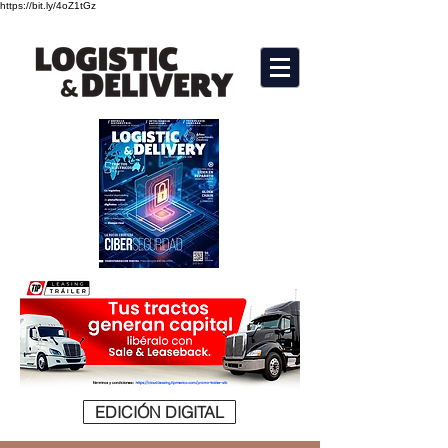
https://bit.ly/4oZ1tGz
EDICIÓN DIGITAL