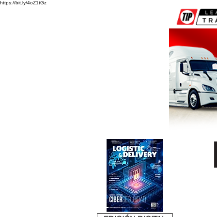
https://bit.ly/4oZ1tGz