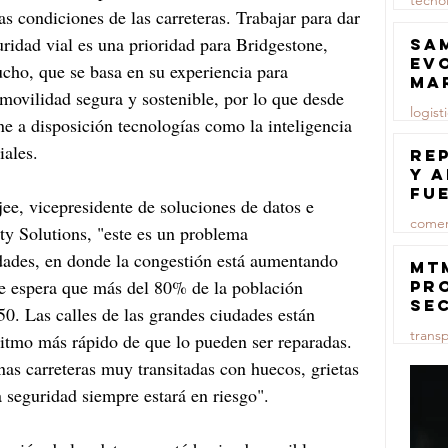
tecno
as condiciones de las carreteras. Trabajar para dar 
23 jul
ridad vial es una prioridad para Bridgestone, 
Sa
ev
cho, que se basa en su experiencia para 
ma
movilidad segura y sostenible, por lo que desde 
logist
e a disposición tecnologías como la inteligencia 
iales.
23 jul
Re
y 
fu
e, vicepresidente de soluciones de datos e 
lu
comer
y Solutions, "este es un problema 
dades, en donde la congestión está aumentando 
23 jul
MT
se espera que más del 80% de la población 
pr
se
0. Las calles de las grandes ciudades están 
co
trans
itmo más rápido de que lo pueden ser reparadas. 
ma
ce
s carreteras muy transitadas con huecos, grietas 
23 jul
la seguridad siempre estará en riesgo".