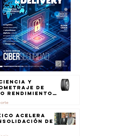
ciencia y
lometraje de
to rendimiento
ra el
porte
ansporte de
rga
xico acelera
nsolidación de