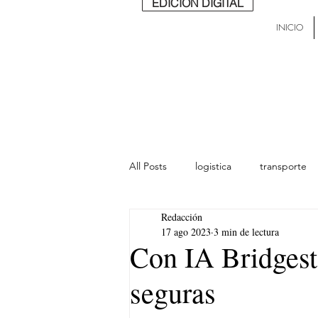
EDICIÓN DIGITAL
INICIO
All Posts
logistica
transporte
Redacción
lideres
última milla
Mund
17 ago 2023
3 min de lectura
Con IA Bridgest
seguras