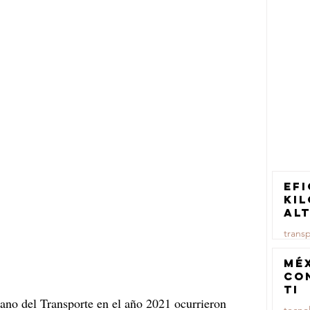
Efi
ki
al
pa
trans
tr
ca
23 jul
Mé
co
TI
ano del Transporte en el año 2021 ocurrieron 