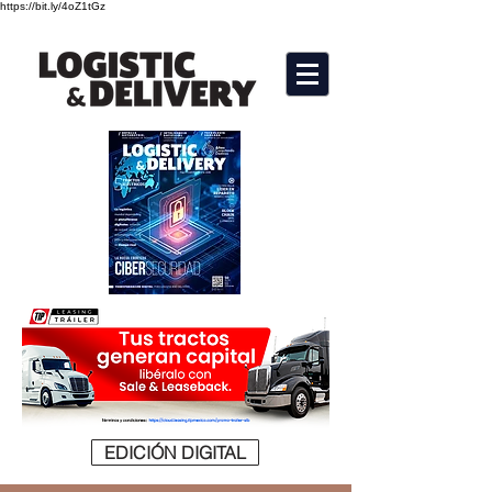
https://bit.ly/4oZ1tGz
EDICIÓN DIGITAL