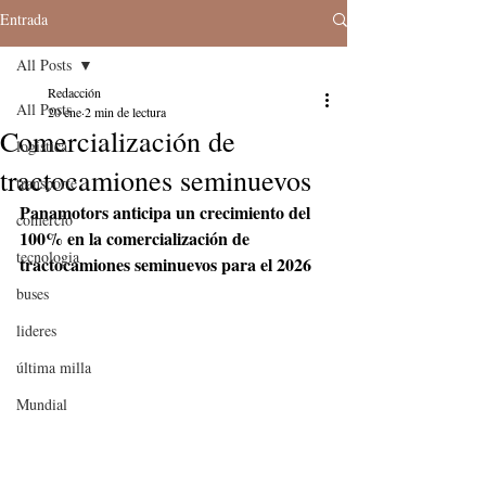
Entrada
All Posts
Redacción
All Posts
20 ene
2 min de lectura
Comercialización de
logistica
tractocamiones seminuevos
transporte
Panamotors anticipa un crecimiento del 
comercio
100% en la comercialización de 
tecnologia
tractocamiones seminuevos para el 2026
buses
lideres
última milla
Mundial