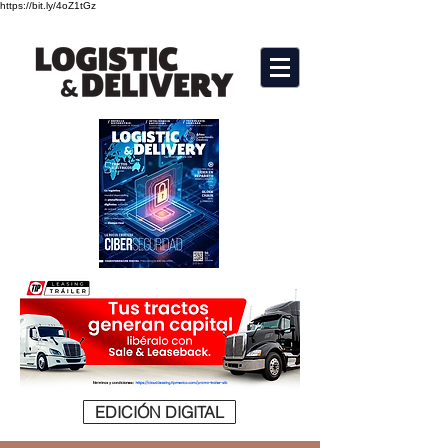
https://bit.ly/4oZ1tGz
EDICIÓN DIGITAL