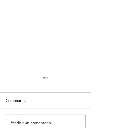
Comentarios
Escribir un comentario...
Costos ocultos que
Impulsa renovación