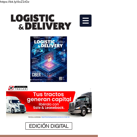
https://bit.ly/4oZ1tGz
EDICIÓN DIGITAL