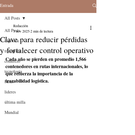
Entrada
All Posts
Redacción
All Posts
3 nov 2025
2 min de lectura
Clave para reducir pérdidas
logistica
y fortalecer control operativo
transporte
Cada año se pierden en promedio 1,566 
comercio
contenedores en rutas internacionales, lo 
tecnologia
que refuerza la importancia de la 
trazabilidad logística.
buses
lideres
última milla
Mundial