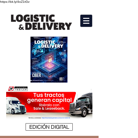
https://bit.ly/4oZ1tGz
EDICIÓN DIGITAL