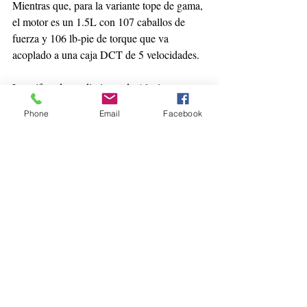
Mientras que, para la variante tope de gama, 
el motor es un 1.5L con 107 caballos de 
fuerza y 106 lb-pie de torque que va 
acoplado a una caja DCT de 5 velocidades.
Las cifras de rendimiento de Alsvin son: 
TM ciudad 13.30 km/l, carretera 22.80 km/l 
Phone
Email
Facebook
y combinado de 16.60 km/l; la versión con 
caja DCT registra números de ciudad 12.70 
km/l, carretera 19.50 km/l y combinado de 
15.20 km/l.
Precio
Alsvin tiene un precio de lista de $304,500 
pesos para la versión manual y de $324,500 
para la que incorpora transmisión DCT.
transporte