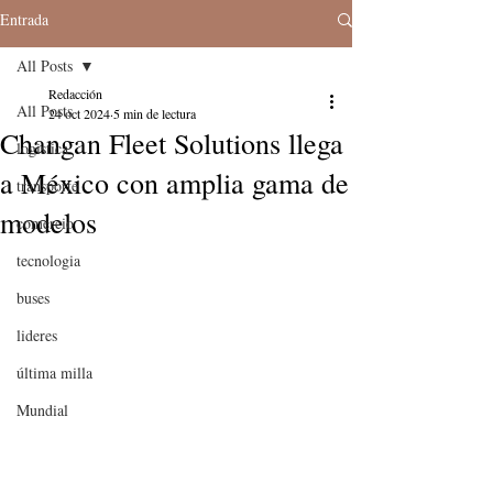
Entrada
All Posts
Redacción
All Posts
24 oct 2024
5 min de lectura
Changan Fleet Solutions llega
logistica
a México con amplia gama de
transporte
modelos
comercio
tecnologia
buses
lideres
última milla
Mundial