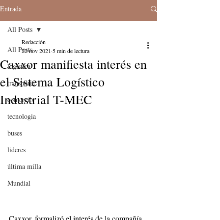
Entrada
All Posts
Redacción
All Posts
22 nov 2021
5 min de lectura
Caxxor manifiesta interés en
logistica
el Sistema Logístico
transporte
Industrial T-MEC
comercio
tecnologia
buses
lideres
última milla
Mundial
Caxxor, formalizó el interés de la compañía 