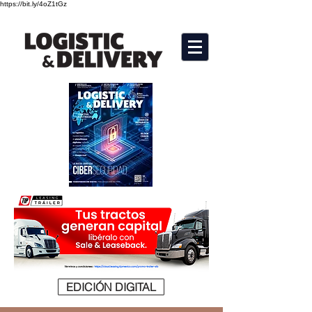
https://bit.ly/4oZ1tGz
EDICIÓN DIGITAL