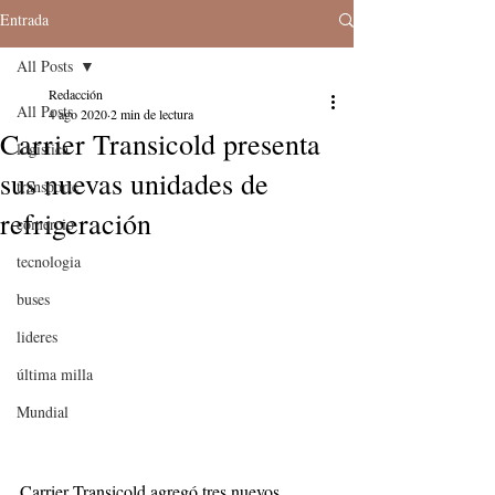
Entrada
All Posts
Redacción
All Posts
4 ago 2020
2 min de lectura
Carrier Transicold presenta
logistica
sus nuevas unidades de
transporte
refrigeración
comercio
tecnologia
buses
lideres
última milla
Mundial
Carrier Transicold agregó tres nuevos 