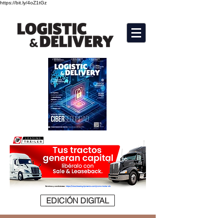
https://bit.ly/4oZ1tGz
EDICIÓN DIGITAL