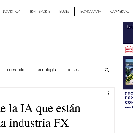
LOGISTICA
TRANSPORTE
BUSES
TECNOLOGIA
COMERCIO
comercio
tecnologia
buses
ial
de la IA que están
la industria FX