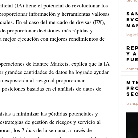
tecno
ificial (IA) tiene el potencial de revolucionar los 
23 jul
proporcionar información y herramientas valiosas 
Sa
ev
ciales. En el caso del mercado de divisas (FX), 
ma
d de proporcionar decisiones más rápidas y 
logist
na mejor ejecución con mejores rendimientos de 
23 jul
Re
y 
fu
eraciones de Hantec Markets, explica que la IA 
lu
comer
zar grandes cantidades de datos ha logrado ayudar 
su exposición al riesgo al proporcionar 
23 jul
MT
posiciones basadas en el análisis de datos de 
pr
se
co
trans
ma
ce
istas a minimizar las pérdidas potenciales y 
23 jul
estrategias de gestión de riesgos y servicio al 
horas, los 7 días de la semana, a través de 