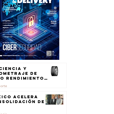
ciencia y
lometraje de
to rendimiento
ra el
porte
ansporte de
rga
xico acelera
nsolidación de