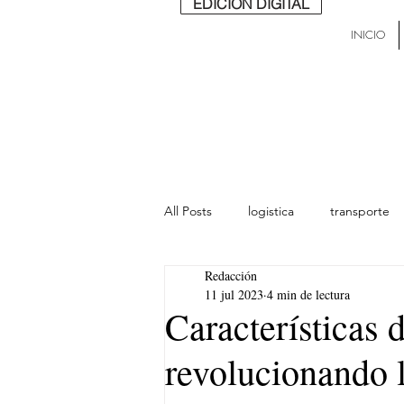
EDICIÓN DIGITAL
INICIO
All Posts
logistica
transporte
Redacción
lideres
última milla
Mund
11 jul 2023
4 min de lectura
Características 
revolucionando 