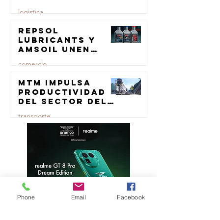
logistica
Repsol
23 jul
Lubricants y
AMSOIL unen
fuerzas en
comercio
lubricación
eólica
MTM impulsa
23 jul
productividad
del sector del
concreto con
transporte
manufactura
certificada
23 jul
Phone
Email
Facebook