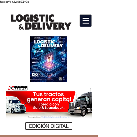
https://bit.ly/4oZ1tGz
EDICIÓN DIGITAL