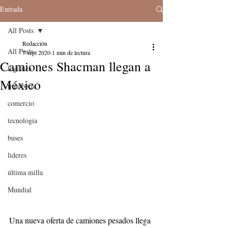
Entrada
All Posts
Redacción
All Posts
7 sept 2020
1 min de lectura
Camiones Shacman llegan a
logistica
México
transporte
comercio
tecnologia
buses
lideres
última milla
Mundial
Una nueva oferta de camiones pesados llega 