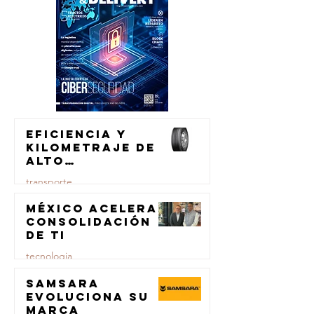
Eficiencia y
kilometraje de
alto
rendimiento
transporte
para el
transporte de
México acelera
23 jul
carga
consolidación
de TI
tecnologia
Samsara
23 jul
evoluciona su
marca