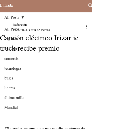
Entrada
All Posts
Redacción
All Posts
1 feb 2021
3 min de lectura
Camión eléctrico Irizar ie
logistica
truck recibe premio
transporte
comercio
tecnologia
buses
lideres
última milla
Mundial
El jurado, compuesto por medio centenar de 