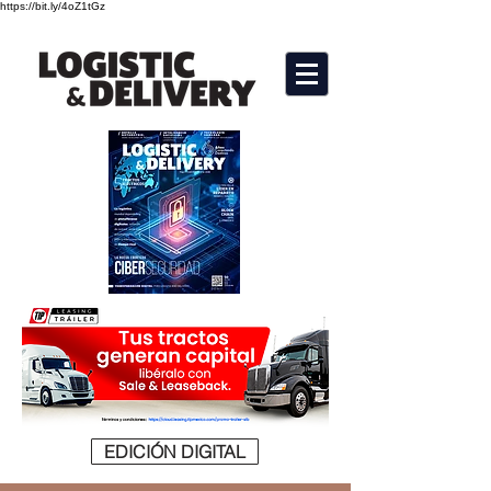
https://bit.ly/4oZ1tGz
EDICIÓN DIGITAL