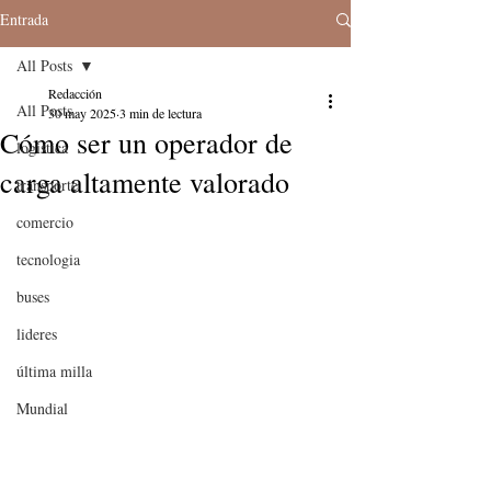
Entrada
All Posts
Redacción
All Posts
30 may 2025
3 min de lectura
Cómo ser un operador de
logistica
carga altamente valorado
transporte
comercio
tecnologia
buses
lideres
última milla
Mundial