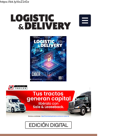
https://bit.ly/4oZ1tGz
EDICIÓN DIGITAL