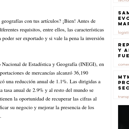
tecno
23 jul
Sa
ev
s geografías con tus artículos? ¡Bien! Antes de 
ma
iferentes requisitos, entre ellos, las características 
logist
poder ser exportado y si vale la pena la inversión 
23 jul
Re
y 
fu
lu
o Nacional de Estadística y Geografía (INEGI), en 
comer
exportaciones de mercancías alcanzó 36,190 
23 jul
MT
icó una reducción anual de 1.1%. Las dirigidas a 
pr
se
a tasa anual de 2.9% y al resto del mundo se 
co
trans
enen la oportunidad de recuperar las cifras al 
ma
ce
car su negocio y mejorar la presencia de los 
23 jul
.