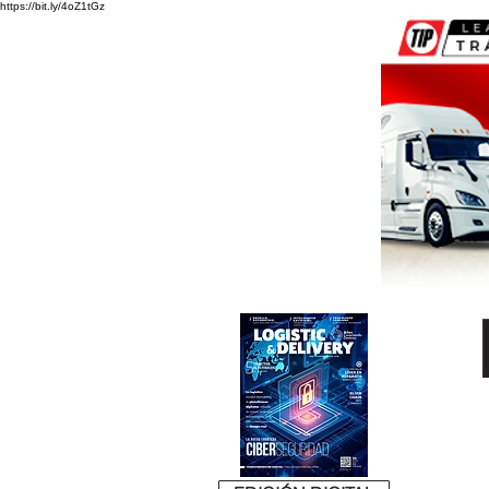
https://bit.ly/4oZ1tGz