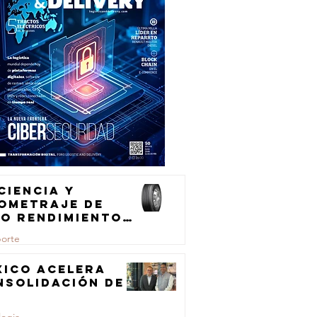
ciencia y
lometraje de
to rendimiento
ra el
porte
ansporte de
rga
xico acelera
nsolidación de