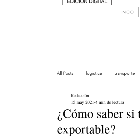
EDICIÓN DIGITAL
INICIO
All Posts
logistica
transporte
Redacción
lideres
última milla
Mund
15 may 2021
4 min de lectura
¿Cómo saber si 
exportable?