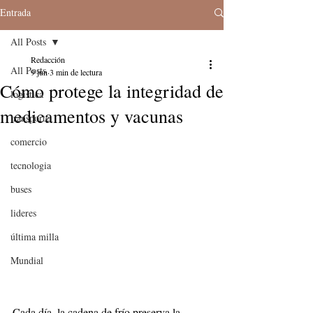
Entrada
All Posts
Redacción
All Posts
9 jun
3 min de lectura
Cómo protege la integridad de
logistica
medicamentos y vacunas
transporte
comercio
tecnologia
buses
lideres
última milla
Mundial
Cada día, la cadena de frío preserva la 