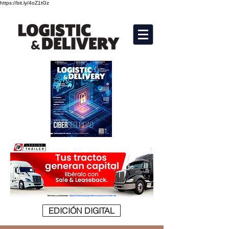
https://bit.ly/4oZ1tGz
EDICIÓN DIGITAL