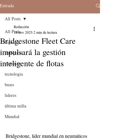
Entrada
All Posts
Redacción
All Posts
18 nov 2025
2 min de lectura
Bridgestone Fleet Care
logistica
impulsará la gestión
transporte
inteligente de flotas
comercio
tecnologia
buses
lideres
última milla
Mundial
Bridgestone, líder mundial en neumáticos 