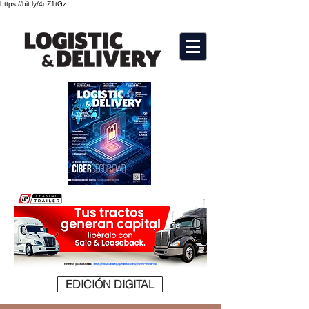
https://bit.ly/4oZ1tGz
EDICIÓN DIGITAL