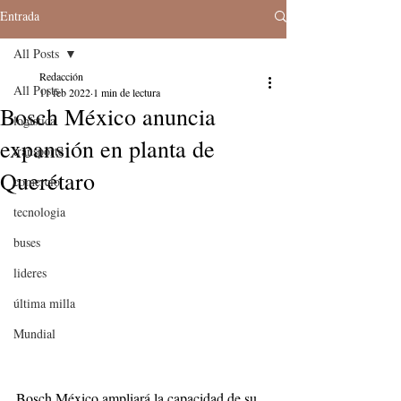
Entrada
All Posts
Redacción
All Posts
11 feb 2022
1 min de lectura
Bosch México anuncia
logistica
expansión en planta de
transporte
Querétaro
comercio
tecnologia
buses
lideres
última milla
Mundial
Bosch México ampliará la capacidad de su 