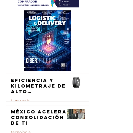
Eficiencia y
kilometraje de
alto
rendimiento
transporte
para el
transporte de
México acelera
23 jul
carga
consolidación
de TI
tecnologia