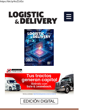
https://bit.ly/4oZ1tGz
EDICIÓN DIGITAL