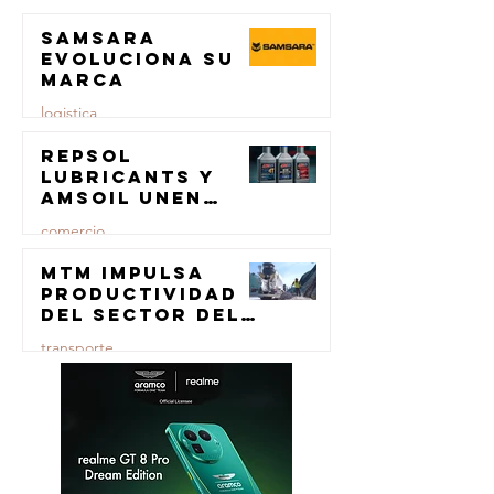
Samsara
23 jul
evoluciona su
marca
logistica
Repsol
23 jul
Lubricants y
AMSOIL unen
fuerzas en
comercio
lubricación
eólica
MTM impulsa
23 jul
productividad
del sector del
concreto con
transporte
manufactura
certificada
23 jul