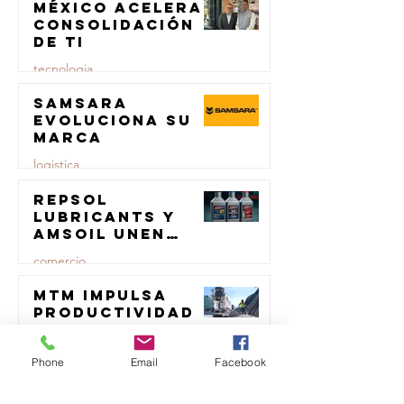
México acelera
23 jul
carga
consolidación
de TI
tecnologia
Samsara
23 jul
evoluciona su
marca
logistica
Repsol
23 jul
Lubricants y
AMSOIL unen
fuerzas en
comercio
lubricación
eólica
MTM impulsa
23 jul
productividad
del sector del
concreto con
transporte
manufactura
Phone
Email
Facebook
certificada
23 jul