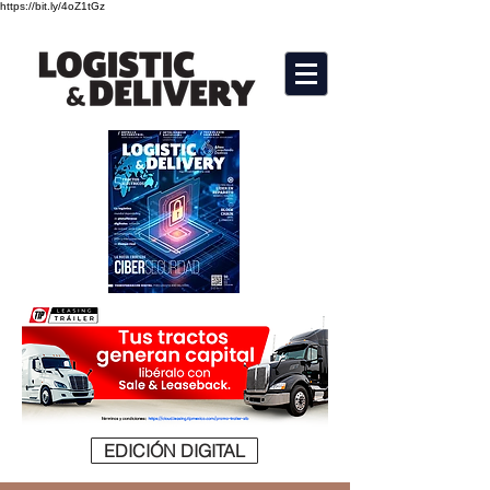
https://bit.ly/4oZ1tGz
EDICIÓN DIGITAL