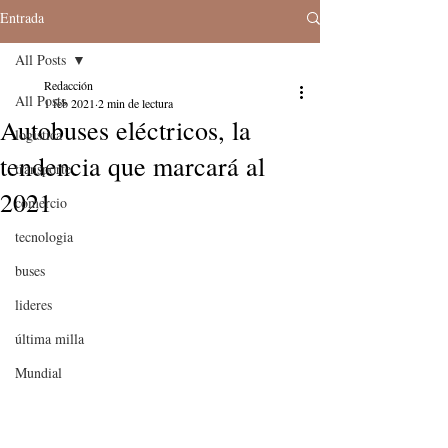
Entrada
All Posts
Redacción
All Posts
1 feb 2021
2 min de lectura
Autobuses eléctricos, la
logistica
tendencia que marcará al
transporte
2021
comercio
tecnologia
buses
lideres
última milla
Mundial