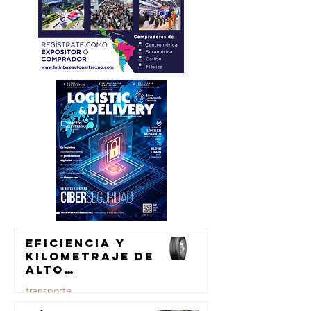
Eficiencia y
kilometraje de
alto
rendimiento
transporte
para el
transporte de