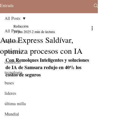
Entrada
All Posts
Redacción
All Posts
24 jun 2025
2 min de lectura
Auto Express Saldívar,
logistica
optimiza procesos con IA
transporte
Con Remolques Inteligentes y soluciones 
comercio
de IA de Samsara redujo en 40% los 
tecnologia
costos de seguros
buses
lideres
última milla
Mundial