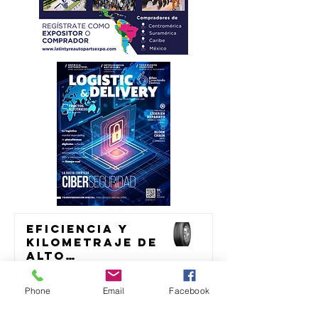
Eficiencia y
kilometraje de
alto
rendimiento
transporte
para el
Phone
Email
Facebook
transporte de
México acelera
23 jul
carga
consolidación