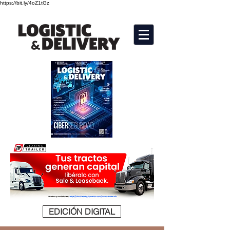
https://bit.ly/4oZ1tGz
EDICIÓN DIGITAL