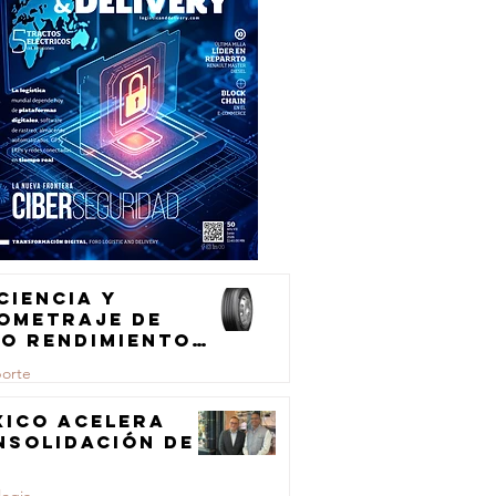
ciencia y
lometraje de
to rendimiento
ra el
porte
ansporte de
rga
xico acelera
nsolidación de