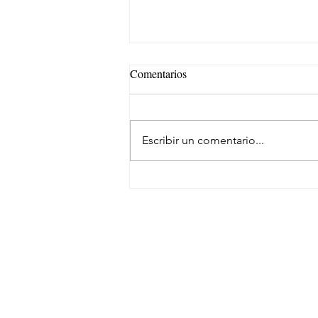
Comentarios
Escribir un comentario...
Repsol Lubricants y AMSOIL u
fuerzas en lubricación eólica
SUSCRÍBETE
NEWSLETTER