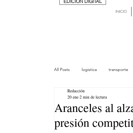
EDICIÓN DIGITAL
INICIO
All Posts
logistica
transporte
Redacción
lideres
última milla
Mund
20 ene
2 min de lectura
Aranceles al alz
presión competi