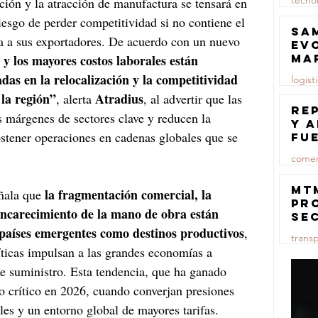
tecno
ación y la atracción de manufactura se tensará en 
iesgo de perder competitividad si no contiene el 
23 jul
Sa
a a sus exportadores. De acuerdo con un nuevo 
ev
ma
 y los mayores costos laborales están 
das en la relocalización y la competitividad 
logist
 la región”
Atradius
, alerta 
, al advertir que las 
23 jul
Re
s márgenes de sectores clave y reducen la 
y 
stener operaciones en cadenas globales que se 
fu
lu
comer
23 jul
MT
la fragmentación comercial, la 
ñala que 
pr
encarecimiento de la mano de obra están 
se
co
s países emergentes como destinos productivos
, 
trans
ma
íticas impulsan a las grandes economías a 
ce
23 jul
de suministro. Esta tendencia, que ha ganado 
o crítico en 2026, cuando converjan presiones 
ales y un entorno global de mayores tarifas.