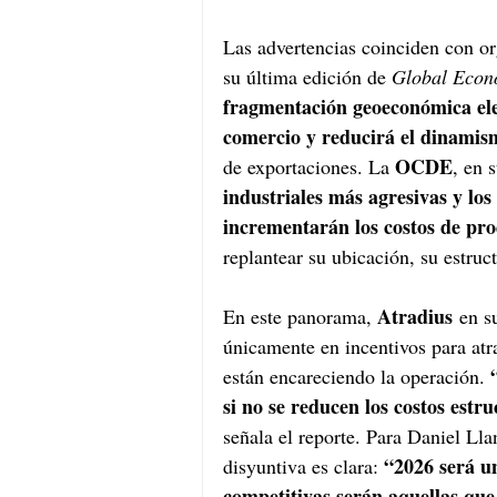
Las advertencias coinciden con or
su última edición de 
Global Econ
fragmentación geoeconómica elev
comercio y reducirá el dinami
OCDE
de exportaciones. La 
, en s
industriales más agresivas y lo
incrementarán los costos de pr
replantear su ubicación, su estruc
Atradius
En este panorama, 
 en s
únicamente en incentivos para atra
están encareciendo la operación. 
si no se reducen los costos estr
señala el reporte. Para Daniel Ll
“2026 será u
disyuntiva es clara: 
competitivas serán aquellas que 