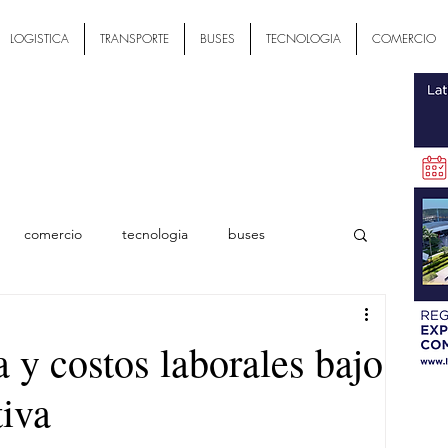
LOGISTICA
TRANSPORTE
BUSES
TECNOLOGIA
COMERCIO
comercio
tecnologia
buses
ial
a y costos laborales bajo
tiva