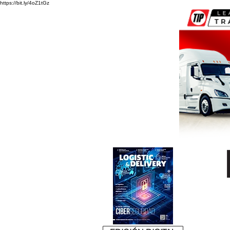
https://bit.ly/4oZ1tGz