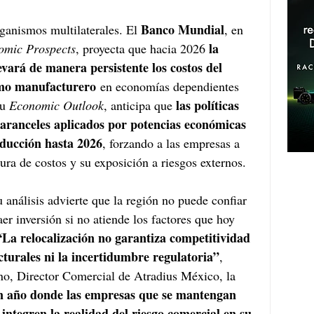
Banco Mundial
ganismos multilaterales. El 
, en 
la 
omic Prospects
, proyecta que hacia 2026 
ará de manera persistente los costos del 
smo manufacturero
 en economías dependientes 
las políticas 
u 
Economic Outlook
, anticipa que 
s aranceles aplicados por potencias económicas 
oducción hasta 2026
, forzando a las empresas a 
tura de costos y su exposición a riesgos externos.
u análisis advierte que la región no puede confiar 
er inversión si no atiende los factores que hoy 
“La relocalización no garantiza competitividad 
ucturales ni la incertidumbre regulatoria”
, 
ano, Director Comercial de Atradius México, la 
n año donde las empresas que se mantengan 
integren la realidad del riesgo comercial en su 