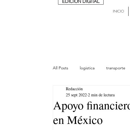
EDICIÓN DIGITAL
INICIO
All Posts
logistica
transporte
Redacción
lideres
última milla
Mund
25 sept 2022
2 min de lectura
Apoyo financiero
en México