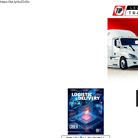
https://bit.ly/4oZ1tGz