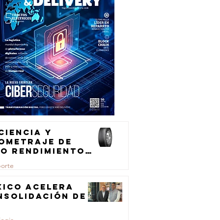
ciencia y
lometraje de
to rendimiento
ra el
porte
ansporte de
rga
xico acelera
nsolidación de