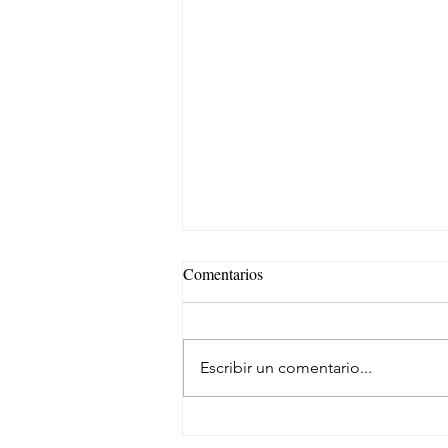
Comentarios
Escribir un comentario...
Repsol Lubricants y AMSOIL u