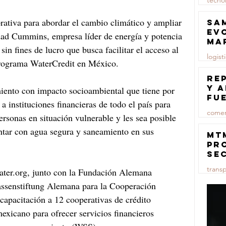
tecno
23 jul
rativa para abordar el cambio climático y ampliar 
Sa
ev
dad Cummins, empresa líder de energía y potencia 
ma
in fines de lucro que busca facilitar el acceso al 
logist
programa WaterCredit en México.
23 jul
Re
y 
iento con impacto socioambiental que tiene por 
fu
 a instituciones financieras de todo el país para 
lu
comer
rsonas en situación vulnerable y les sea posible 
ontar con agua segura y saneamiento en sus 
23 jul
MT
pr
se
co
trans
ater.org, junto con la Fundación Alemana 
ma
ce
kassenstiftung Alemana para la Cooperación 
23 jul
 capacitación a 12 cooperativas de crédito 
mexicano para ofrecer servicios financieros 