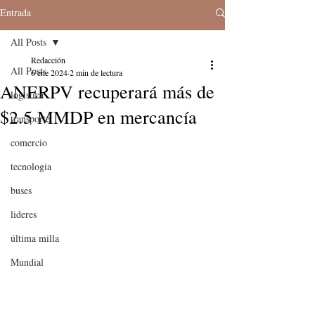
Entrada
All Posts
Redacción
All Posts
6 ene 2024
2 min de lectura
ANERPV recuperará más de
logistica
$2.5 MMDP en mercancía
transporte
comercio
tecnologia
buses
lideres
última milla
Mundial