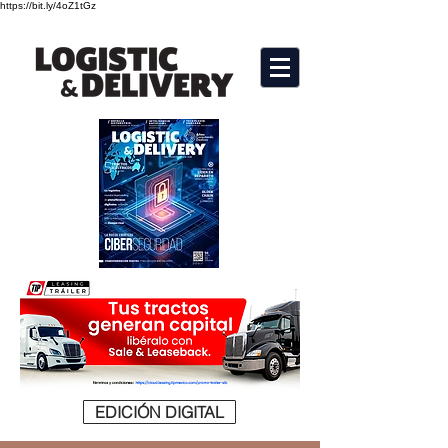
https://bit.ly/4oZ1tGz
EDICIÓN DIGITAL