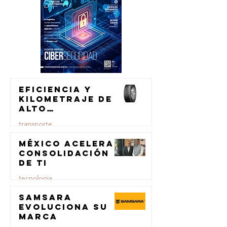
Eficiencia y
kilometraje de
alto
rendimiento
transporte
para el
transporte de
México acelera
23 jul
carga
consolidación
de TI
tecnologia
Samsara
23 jul
evoluciona su
marca