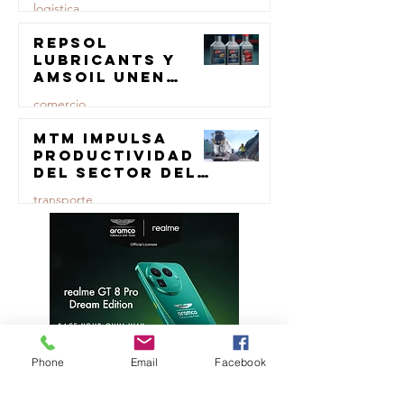
logistica
Repsol
23 jul
Lubricants y
AMSOIL unen
fuerzas en
comercio
lubricación
eólica
MTM impulsa
23 jul
productividad
del sector del
concreto con
transporte
manufactura
certificada
23 jul
Phone
Email
Facebook