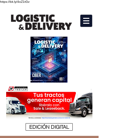
https://bit.ly/4oZ1tGz
EDICIÓN DIGITAL