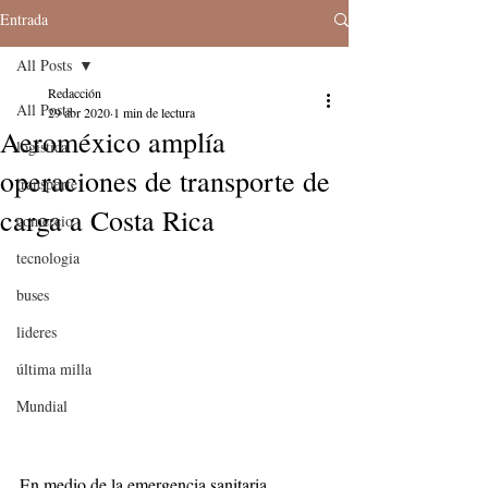
Entrada
All Posts
Redacción
All Posts
29 abr 2020
1 min de lectura
Aeroméxico amplía
logistica
operaciones de transporte de
transporte
carga a Costa Rica
comercio
tecnologia
buses
lideres
última milla
Mundial
En medio de la emergencia sanitaria 