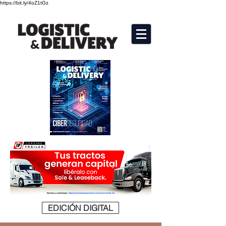
https://bit.ly/4oZ1tGz
EDICIÓN DIGITAL