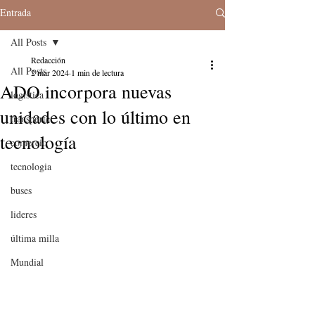
Entrada
All Posts
Redacción
All Posts
2 mar 2024
1 min de lectura
ADO incorpora nuevas
logistica
unidades con lo último en
transporte
tecnología
comercio
tecnologia
buses
lideres
última milla
Mundial