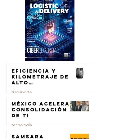
Eficiencia y
kilometraje de
alto
rendimiento
transporte
para el
transporte de
México acelera
23 jul
carga
consolidación
de TI
tecnologia
Samsara
23 jul