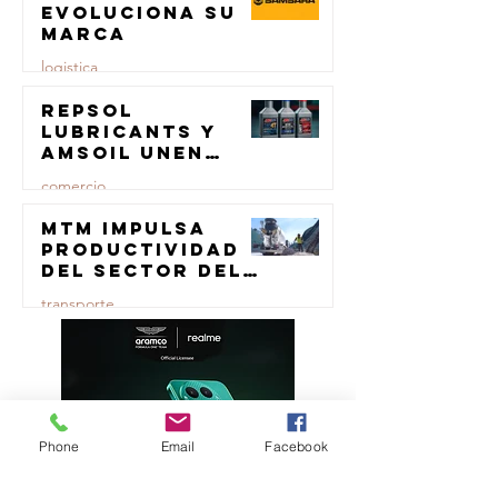
evoluciona su
marca
logistica
Repsol
23 jul
Lubricants y
AMSOIL unen
fuerzas en
comercio
lubricación
eólica
MTM impulsa
23 jul
productividad
del sector del
concreto con
transporte
manufactura
certificada
23 jul
Phone
Email
Facebook